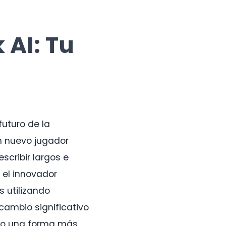
 AI: Tu
uturo de la
un nuevo jugador
cribir largos e
, el innovador
 utilizando
cambio significativo
ndo una forma más