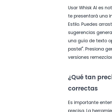
Usar Whisk AI es not
te presentará una i
Estilo. Puedes arras
sugerencias genera
una guía de texto o
pastel". Presiona g
versiones remezclad
¿Qué tan preci
correctas
Es importante entend
precisa. La herrami