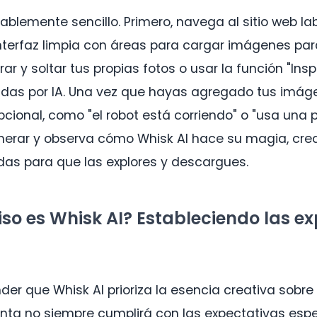
ablemente sencillo. Primero, navega al sitio web la
nterfaz limpia con áreas para cargar imágenes par
trar y soltar tus propias fotos o usar la función "In
das por IA. Una vez que hayas agregado tus imágen
pcional, como "el robot está corriendo" o "usa una 
enerar y observa cómo Whisk AI hace su magia, cre
as para que las explores y descargues.
so es Whisk AI? Estableciendo las e
er que Whisk AI prioriza la esencia creativa sobre 
enta no siempre cumplirá con las expectativas espe