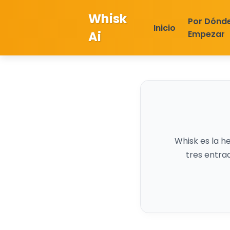
Whisk
Por Dónd
Inicio
Ai
Empezar
Whisk es la 
tres entrad