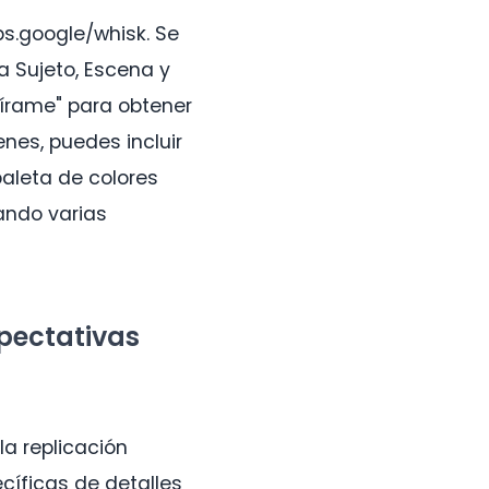
bs.google/whisk. Se
a Sujeto, Escena y
spírame" para obtener
es, puedes incluir
paleta de colores
ando varias
xpectativas
la replicación
cíficas de detalles