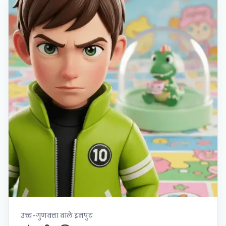
उच्च-गुणवत्ता वाले इनपुट