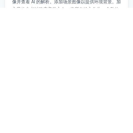
像并查看 AI 的解析。添加场景图像以提供环境背景。加
入风格参考以确定美学方向。将所有输入作为一个整体
进行审查。根据结果生成并迭代优化。
WHISK AI
Disclaimer: whiskaitool.com is an unofficial
educational blog. We're not affiliated with
Whisk - labs.google/fx , don't request any
payments, and give full copyright credit to
https://labs.google/fx/tools/whisk. Our goal is
to promote and share information only.
导航