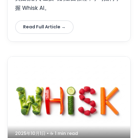
握 Whisk AI。
Read Full Article →
2025年10月1日
• ☕️ 1 min read